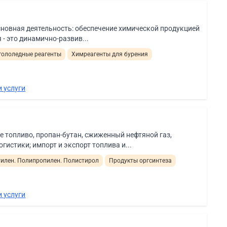
сновная деятельность: обеспечение химической продукцией
 - это динамично-развив...
гололедные реагенты
Химреагенты для бурения
 услуги
е топливо, пропан-бутан, сжиженный нефтяной газ,
гистики; импорт и экспорт топлива и...
илен. Полипропилен. Полистирол
Продукты оргсинтеза
 услуги