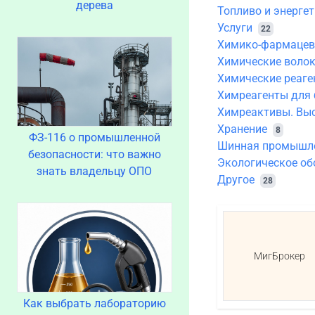
дерева
Топливо и энерге
Услуги
22
Химико-фармацев
Химические волок
Химические реаге
Химреагенты для 
Химреактивы. Вы
Хранение
8
ФЗ-116 о промышленной
Шинная промышл
безопасности: что важно
Экологическое об
знать владельцу ОПО
Другое
28
МигБрокер
Как выбрать лабораторию