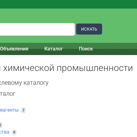
ИСКАТЬ
Объявления
Каталог
Поиск
 химической промышленности
слевому каталогу
талог
еагенты
7
5
ства
9