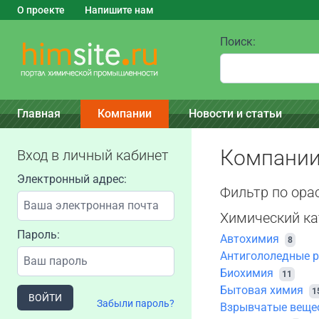
О проекте
Напишите нам
Поиск:
Главная
Компании
Новости и статьи
Компании
Вход в личный кабинет
Электронный адрес:
Фильтр по ора
Химический ка
Пароль:
Автохимия
8
Антигололедные р
Биохимия
11
Бытовая химия
1
ВОЙТИ
Забыли пароль?
Взрывчатые веще