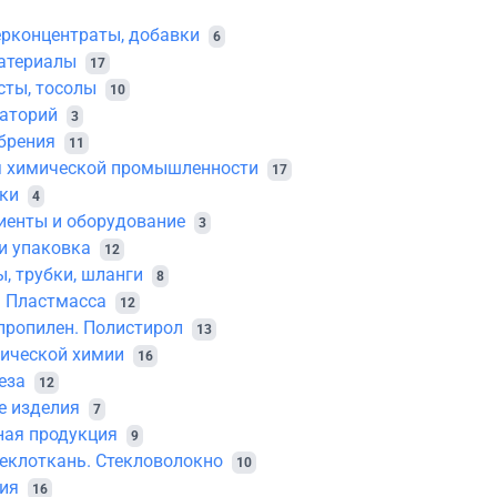
ерконцентраты, добавки
6
атериалы
17
сты, тосолы
10
аторий
3
брения
11
я химической промышленности
17
ики
4
иенты и оборудование
3
и упаковка
12
, трубки, шланги
8
. Пластмасса
12
пропилен. Полистирол
13
ической химии
16
еза
12
е изделия
7
ная продукция
9
теклоткань. Стекловолокно
10
ия
16