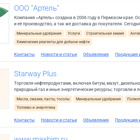
ООО "Артель"
Компания «Артель» создана в 2006 году в Пермском крае. О
и её производство, а так же доставка до покупателя. Сегодня
Минеральные удобрения
Услуги
Строительная химия
Анти
Химические реагенты для добычи нефти
Контакты
Новости и статьи
Объявления
Продукция и
Starway Plus
Tорговля нефтепродуктами, включая битум, мазут, дизельно
природный газ и иные энергетические ресурсы; торговли и ло
Масла, смазки, пасты, тосолы
Минеральные удобрения
Полиэт
Топливо и энергетика
Контакты
Новости и статьи
Объявления
Продукция и
www.maxhim.ru