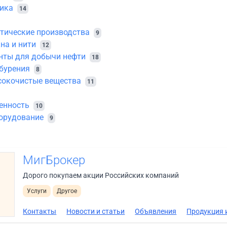
тика
14
тические производства
9
на и нити
12
нты для добычи нефти
18
бурения
8
сокочистые вещества
11
енность
10
орудование
9
МигБрокер
Дорого покупаем акции Российских компаний
Услуги
Другое
Контакты
Новости и статьи
Объявления
Продукция и