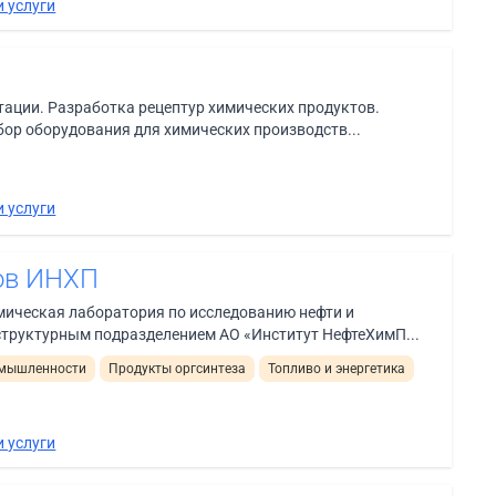
 услуги
ации. Разработка рецептур химических продуктов.
ор оборудования для химических производств...
 услуги
тов ИНХП
ическая лаборатория по исследованию нефти и
структурным подразделением АО «Институт НефтеХимП...
омышленности
Продукты оргсинтеза
Топливо и энергетика
 услуги