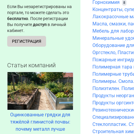
Горнохимия
8
Если Вы незарегистрированы на
Концентраты, суп
портале, то можете сделать это
Лакокрасочные м
бесплатно
. После регистрации
Масла, смазки, па
Вы получите
доступ
в личный
кабинет.
Мебель для лабор
Минеральные удо
РЕГИСТРАЦИЯ
Оборудование дл
Оргстекло, Пласт
Пожарные ингрид
Статьи компаний
Полимерная тара 
Полимерные трубы
Полимеры. Смола
Полиэтилен. Поли
Продукты неорган
Продукты оргсинт
Резинотехнически
Оцинкованные грядки для
Специализирован
тяжёлой глинистой почвы:
Стеклопластик. С
почему металл лучше
Строительная хим