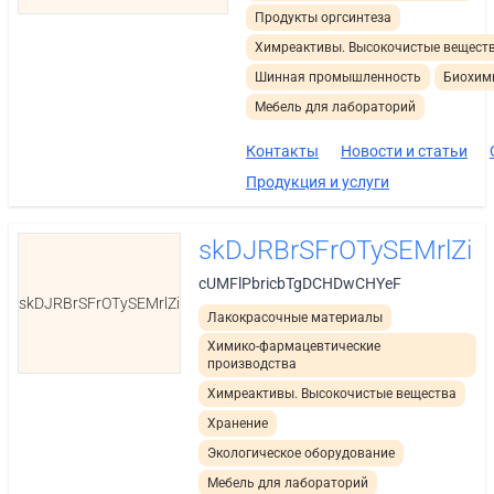
Продукты оргсинтеза
Химреактивы. Высокочистые вещест
Шинная промышленность
Биохим
Мебель для лабораторий
Контакты
Новости и статьи
Продукция и услуги
skDJRBrSFrOTySEMrlZi
cUMFlPbricbTgDCHDwCHYeF
skDJRBrSFrOTySEMrlZi
Лакокрасочные материалы
Химико-фармацевтические
производства
Химреактивы. Высокочистые вещества
Хранение
Экологическое оборудование
Мебель для лабораторий