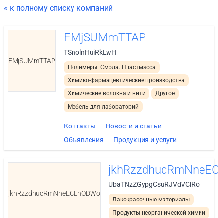
« к полному списку компаний
FMjSUMmTTAP
TSnolnHuiRkLwH
FMjSUMmTTAP
Полимеры. Смола. Пластмасса
Химико-фармацевтические производства
Химические волокна и нити
Другое
Мебель для лабораторий
Контакты
Новости и статьи
Объявления
Продукция и услуги
jkhRzzdhucRmNneE
UbaTNzZGypgCsuRJVdVClRo
jkhRzzdhucRmNneECLhODWo
Лакокрасочные материалы
Продукты неорганической химии