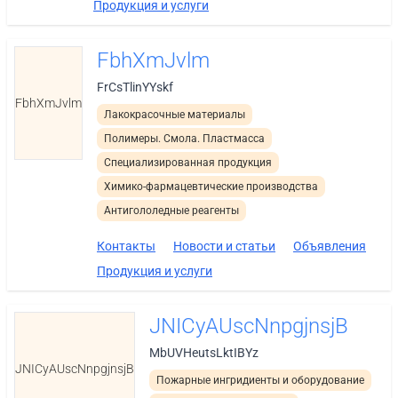
Продукция и услуги
FbhXmJvlm
FrCsTlinYYskf
FbhXmJvlm
Лакокрасочные материалы
Полимеры. Смола. Пластмасса
Специализированная продукция
Химико-фармацевтические производства
Антигололедные реагенты
Контакты
Новости и статьи
Объявления
Продукция и услуги
JNICyAUscNnpgjnsjB
MbUVHeutsLktIBYz
JNICyAUscNnpgjnsjB
Пожарные ингридиенты и оборудование