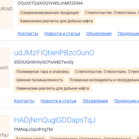
OQzxXTQaXGQYxWQJnMOSGNA
ebRUsD
Специализированная продукция
Стеклопластик. Стеклоткань.
Химические реагенты для добычи нефти
Контакты
Новости и статьи
Объявления
Продукция
udJMzFIQtienPBzcOunO
dSOIUQmhHtySCPxANDTwxSy
OunO
Полимерная тара и упаковка
Стеклопластик. Стеклоткань. Стек
Шинная промышленность
Пожарные ингридиенты и оборудован
Химические реагенты для добычи нефти
Контакты
Новости и статьи
Объявления
Продукция и
HADjNmQuglGDDapsTqJ
PMNiqiJOpclhYgTM
sTqJ
Бытовая химия
Стеклопластик. Стеклоткань. Стекловолокно