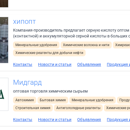
хипопт
Компания-производитель предлагает серную кислоту оптом
(контактной) и аккумуляторной серной кислоты в больших 
Минеральные удобрения
Химические волокна и нити
Химреак
Химические реагенты для добычи нефти
Контакты
Новости и статьи
Объявления
Продукция и
Мидгард
оптовая торговля химическим сырьем
Автохимия
Бытовая химия
Минеральные удобрения
Проду
Строительная химия
Антигололедные реагенты
Химические р
Контакты
Новости и статьи
Объявления
Продукция и