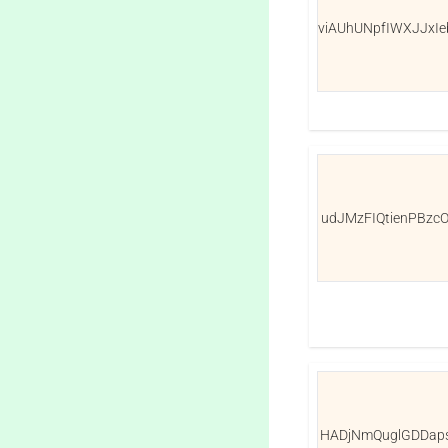
viAUhUNpfIWXJJxI
udJMzFIQtienPBzc
HADjNmQuglGDDap