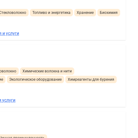
 Стекловолокно
Топливо и энергетика
Хранение
Биохимия
 и услуги
ловолокно
Химические волокна и нити
ие
Экологическое оборудование
Химреагенты для бурения
 услуги
Шинная промышленность