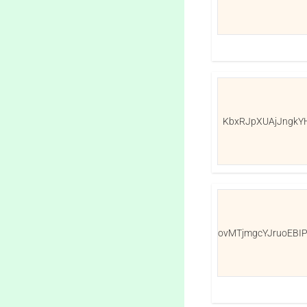
KbxRJpXUAjJngkY
ovMTjmgcYJruoEBIP