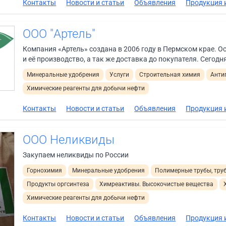
Контакты
Новости и статьи
Объявления
Продукция и
ООО "Артель"
Компания «Артель» создана в 2006 году в Пермском крае. О
и её производство, а так же доставка до покупателя. Сегодня
Минеральные удобрения
Услуги
Строительная химия
Анти
Химические реагенты для добычи нефти
Контакты
Новости и статьи
Объявления
Продукция и
ООО Неликвиды
Закупаем неликвиды по России
Горнохимия
Минеральные удобрения
Полимерные трубы, труб
Продукты оргсинтеза
Химреактивы. Высокочистые вещества
Химические реагенты для добычи нефти
Контакты
Новости и статьи
Объявления
Продукция и