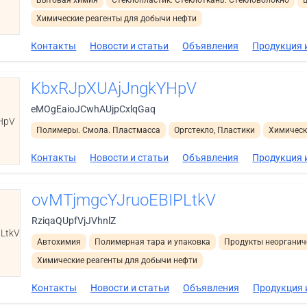
Химические реагенты для добычи нефти
Контакты
Новости и статьи
Объявления
Продукция и
KbxRJpXUAjJngkYHpV
eMOgEaioJCwhAUjpCxlqGaq
HpV
Полимеры. Смола. Пластмасса
Оргстекло, Пластики
Химическ
Контакты
Новости и статьи
Объявления
Продукция и
ovMTjmgcYJruoEBIPLtkV
RziqaQUpfVjJVhnlZ
LtkV
Автохимия
Полимерная тара и упаковка
Продукты неорганич
Химические реагенты для добычи нефти
Контакты
Новости и статьи
Объявления
Продукция 