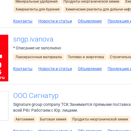
Минеральные удобрения
Продукты неорганической химии
Хи
Химреагенты для бурения
Химические реагенты для добычи неф
Контакты
Новости и статьи
Объявления
Продукция и
sngp.ivanova
* Описание не заполнено
Лакокрасочные материалы
Топливо и энергетика
Строительн
Контакты
Новости и статьи
Объявления
Продукция и
ООО Сигнатур
Signature group company TCK Занимается прямыми поставк
всей РФ/ Работаем с Юр. лицами.
Автохимия
Бытовая химия
Продукты неорганической химии
Контакты
Новости и статьи
Объявления
Продукция и