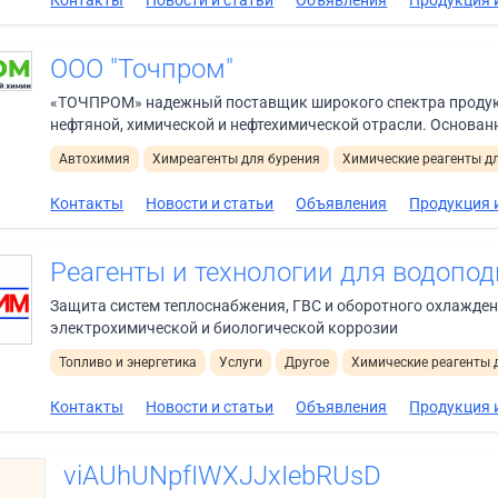
ООО "Точпром"
«ТОЧПРОМ» надежный поставщик широкого спектра продук
нефтяной, химической и нефтехимической отрасли. Основанна
Автохимия
Химреагенты для бурения
Химические реагенты д
Контакты
Новости и статьи
Объявления
Продукция и
Реагенты и технологии для водопод
Защита систем теплоснабжения, ГВС и оборотного охлажден
электрохимической и биологической коррозии
Топливо и энергетика
Услуги
Другое
Химические реагенты 
Контакты
Новости и статьи
Объявления
Продукция и
viAUhUNpfIWXJJxIebRUsD