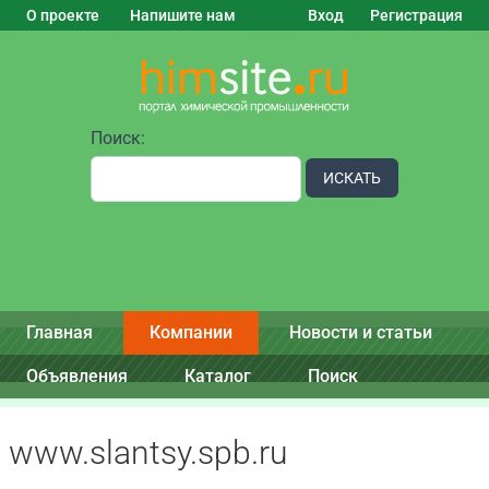
О проекте
Напишите нам
Вход
Регистрация
Поиск:
ИСКАТЬ
Главная
Компании
Новости и статьи
Объявления
Каталог
Поиск
www.slantsy.spb.ru