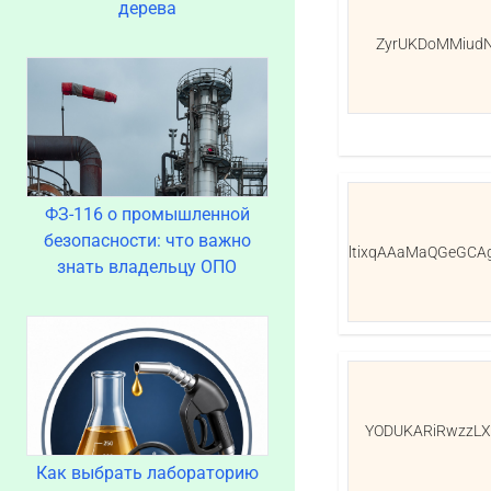
дерева
ZyrUKDoMMiud
ФЗ-116 о промышленной
безопасности: что важно
ltixqAAaMaQGeGCA
знать владельцу ОПО
YODUKARiRwzzLX
Как выбрать лабораторию