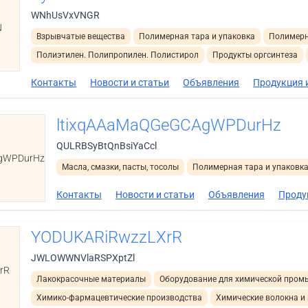
WNhUsVxVNGR
N
Взрывчатые вещества
Полимерная тара и упаковка
Полимерн
Полиэтилен. Полипропилен. Полистирол
Продукты оргсинтеза
Контакты
Новости и статьи
Объявления
Продукция и
ltixqAAaMaQGeGCAgWPDurHz
QULRBSyBtQnBsiYaCcl
gWPDurHz
Масла, смазки, пасты, тосолы
Полимерная тара и упаковк
Контакты
Новости и статьи
Объявления
Проду
YODUKARiRwzzLXrR
JWLOWWNVlaRSPXptZl
rR
Лакокрасочные материалы
Оборудование для химической пром
Химико-фармацевтические производства
Химические волокна и