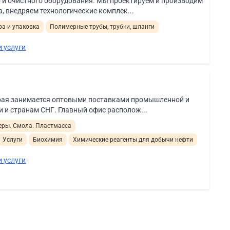
 и очистного оборудования. Мы проектируем и производим
, внедряем технологические комплек...
а и упаковка
Полимерные трубы, трубки, шланги
 услуги
орая занимается оптовыми поставками промышленной и
 и странам СНГ. Главный офис располож...
ры. Смола. Пластмасса
Услуги
Биохимия
Химические реагенты для добычи нефти
 услуги