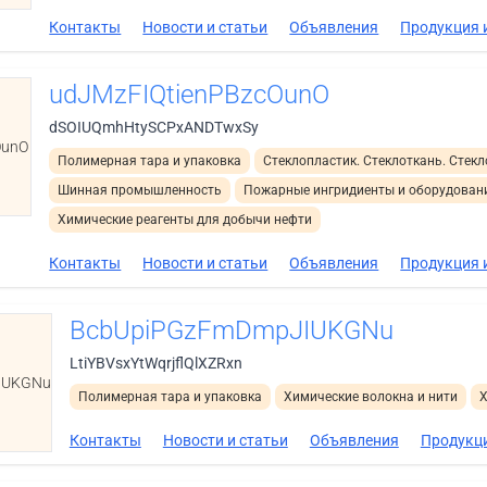
Контакты
Новости и статьи
Объявления
Продукция и
udJMzFIQtienPBzcOunO
dSOIUQmhHtySCPxANDTwxSy
OunO
Полимерная тара и упаковка
Стеклопластик. Стеклоткань. Стек
Шинная промышленность
Пожарные ингридиенты и оборудован
Химические реагенты для добычи нефти
Контакты
Новости и статьи
Объявления
Продукция и
BcbUpiPGzFmDmpJIUKGNu
LtiYBVsxYtWqrjflQlXZRxn
IUKGNu
Полимерная тара и упаковка
Химические волокна и нити
Х
Контакты
Новости и статьи
Объявления
Продукци