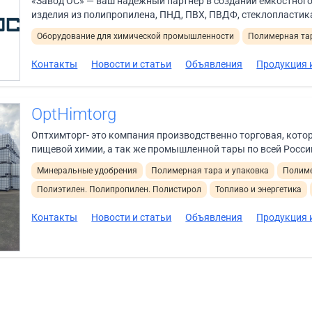
«Завод ОС» — ваш надёжный партнёр в создании ёмкостного
изделия из полипропилена, ПНД, ПВХ, ПВДФ, стеклопластика
Оборудование для химической промышленности
Полимерная тар
Контакты
Новости и статьи
Объявления
Продукция и
OptHimtorg
Оптхимторг- это компания производственно торговая, кот
пищевой химии, а так же промышленной тары по всей России
Минеральные удобрения
Полимерная тара и упаковка
Полиме
Полиэтилен. Полипропилен. Полистирол
Топливо и энергетика
Контакты
Новости и статьи
Объявления
Продукция и