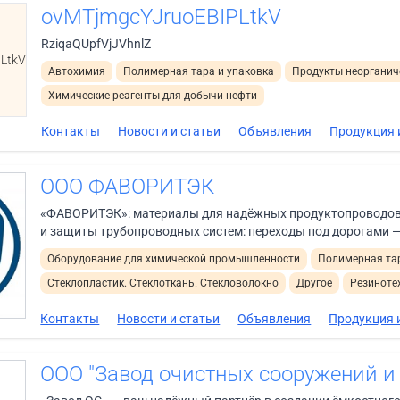
ovMTjmgcYJruoEBIPLtkV
RziqaQUpfVjJVhnlZ
LtkV
Автохимия
Полимерная тара и упаковка
Продукты неорганич
Химические реагенты для добычи нефти
Контакты
Новости и статьи
Объявления
Продукция 
ООО ФАВОРИТЭК
«ФАВОРИТЭК»: материалы для надёжных продуктопроводов
и защиты трубопроводных систем: переходы под дорогами —
Оборудование для химической промышленности
Полимерная тар
Стеклопластик. Стеклоткань. Стекловолокно
Другое
Резиноте
Контакты
Новости и статьи
Объявления
Продукция и
ООО "Завод очистных сооружений и