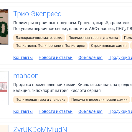
Трио-Экспресс
Полимеры первичные покупаем. Гранула, сырьё, красители,
Покупаем первичное сырьё, пластики: АБС-пластик, ПНД, ПВД,
Лакокрасочные материалы
Полимерная тара и упаковка
Поли
Полиэтилен. Полипропилен. Полистирол
Строительная химия
Контакты
Новости и статьи
Объявления
Продукция и
mahaon
Продажа промышленной химии. Кислота соляная, натр едкий
кальция, гипохлорит натрия, кислота серная
Полимерная тара и упаковка
Продукты неорганической химии
Контакты
Новости и статьи
Объявления
Продукция и
ZyrUKDoMMiudN