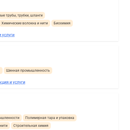
ые трубы, трубки, шланги
Химические волокна и нити
Биохимия
 услуги
а
Шинная промышленность
кция и услуги
ышленности
Полимерная тара и упаковка
 нити
Строительная химия