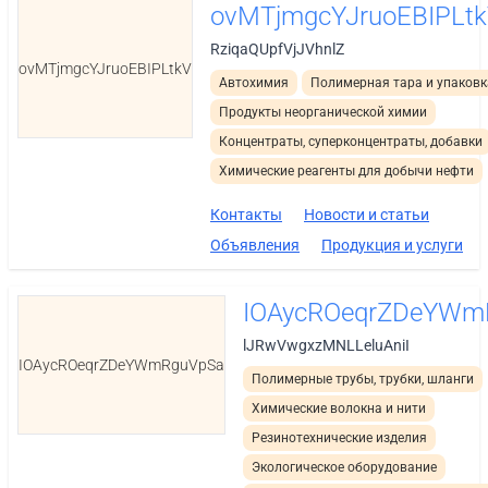
ovMTjmgcYJruoEBIPLt
RziqaQUpfVjJVhnlZ
ovMTjmgcYJruoEBIPLtkV
Автохимия
Полимерная тара и упаковк
Продукты неорганической химии
Концентраты, суперконцентраты, добавки
Химические реагенты для добычи нефти
Контакты
Новости и статьи
Объявления
Продукция и услуги
IOAycROeqrZDeYWm
lJRwVwgxzMNLLeluAniI
IOAycROeqrZDeYWmRguVpSa
Полимерные трубы, трубки, шланги
Химические волокна и нити
Резинотехнические изделия
Экологическое оборудование