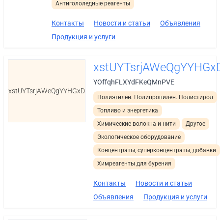
Антигололедные реагенты
Контакты
Новости и статьи
Объявления
Продукция и услуги
xstUYTsrjAWeQgYYHGx
YOffqhFLXYdFKeQMnPVE
xstUYTsrjAWeQgYYHGxD
Полиэтилен. Полипропилен. Полистирол
Топливо и энергетика
Химические волокна и нити
Другое
Экологическое оборудование
Концентраты, суперконцентраты, добавки
Химреагенты для бурения
Контакты
Новости и статьи
Объявления
Продукция и услуги