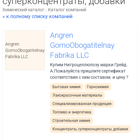
суперконцентраты, добавки
Химический каталог :: Каталог компаний
« к полному списку компаний
Angren
GornoObogatitelnay
Angren
GornoObogatitelnay
Fabrika LLC
Fabrika LLC
Купим Нитроцеллюлозу марки Грейд .
А.Пожалуйста пришлите сертификат
соответствия с хим составом. и цену ?
Бытовая химия
Горнохимия
Лакокрасочные материалы
Специализированная продукция
Топливо и энергетика
Строительная химия
Концентраты, суперконцентраты, добавки