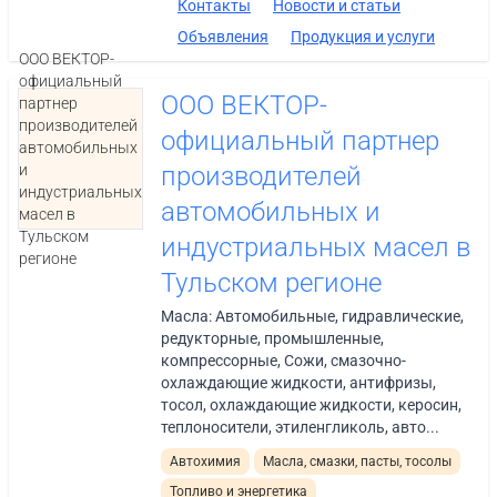
Контакты
Новости и статьи
Объявления
Продукция и услуги
ООО ВЕКТОР-
официальный
ООО ВЕКТОР-
партнер
производителей
официальный партнер
автомобильных
и
производителей
индустриальных
автомобильных и
масел в
Тульском
индустриальных масел в
регионе
Тульском регионе
Масла: Автомобильные, гидравлические,
редукторные, промышленные,
компрессорные, Сожи, смазочно-
охлаждающие жидкости, антифризы,
тосол, охлаждающие жидкости, керосин,
теплоносители, этиленгликоль, авто...
Автохимия
Масла, смазки, пасты, тосолы
Топливо и энергетика