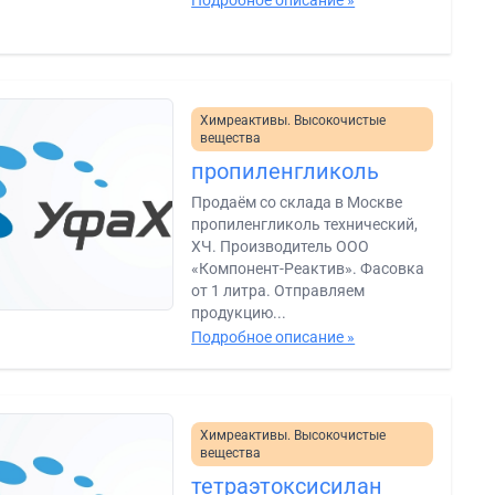
Подробное описание »
Химреактивы. Высокочистые
вещества
пропиленгликоль
Продаём со склада в Москве
пропиленгликоль технический,
ХЧ. Производитель ООО
«Компонент-Реактив». Фасовка
от 1 литра. Отправляем
продукцию...
Подробное описание »
Химреактивы. Высокочистые
вещества
тетраэтоксисилан