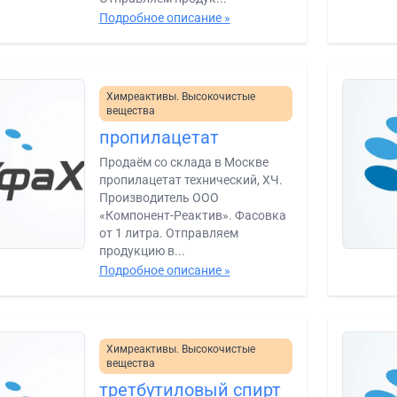
Подробное описание »
Химреактивы. Высокочистые
вещества
пропилацетат
Продаём со склада в Москве
пропилацетат технический, ХЧ.
Производитель ООО
«Компонент-Реактив». Фасовка
от 1 литра. Отправляем
продукцию в...
Подробное описание »
Химреактивы. Высокочистые
вещества
третбутиловый спирт