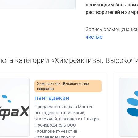
производим большой 
растворителей и химр
Запись размещена ко
чистые
лога категории «Химреактивы. Высокоч
Химреактивы. Высокочистые
вещества
пентадекан
Продаём со склада в Москве
пентадекан технический,
эталонный. Фасовка от 1 литра.
Производитель ООО
«Компонент-Реактив».
Отправляем продук...