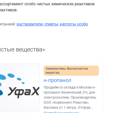
ассортимент особо чистых химических реактивов
еактивов.
мпанией:
растворители, спирты, кислоты особо
истые вещества»
Химреактивы. Высокочистые
вещества
н-пропанол
Продаём со склада в Москве н-
пропанол технический, ХЧ, для
спектроскопии. Производитель
ООО «Компонент-Реактив».
Фасовка от 1 литра. Отправ...