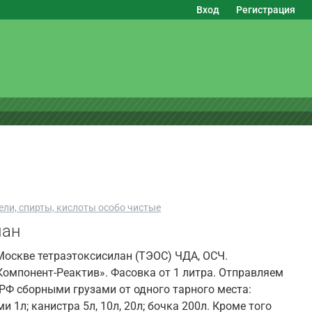
Вход
Регистрация
ели, спирты, кислоты особо чистые
лан
Москве тетраэтоксисилан (ТЭОС) ЧДА, ОСЧ.
омпонент-Реактив». Фасовка от 1 литра. Отправляем
РФ сборными грузами от одного тарного места:
и 1л; канистра 5л, 10л, 20л; бочка 200л. Кроме того