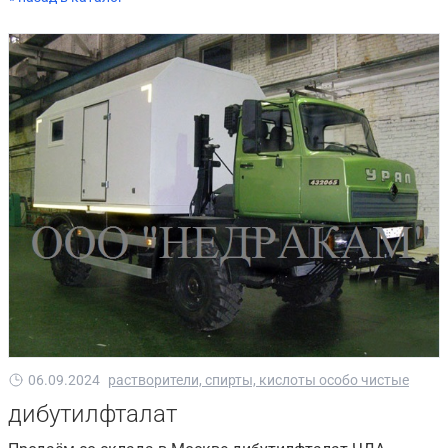
06.09.2024
растворители, спирты, кислоты особо чистые
дибутилфталат