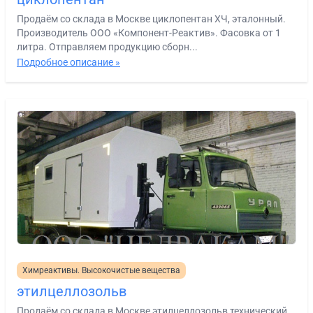
Продаём со склада в Москве циклопентан ХЧ, эталонный.
Производитель ООО «Компонент-Реактив». Фасовка от 1
литра. Отправляем продукцию сборн...
Подробное описание »
Химреактивы. Высокочистые вещества
этилцеллозольв
Продаём со склада в Москве этилцеллозольв технический,