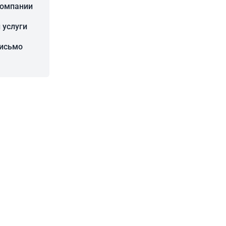
компании
 услуги
письмо