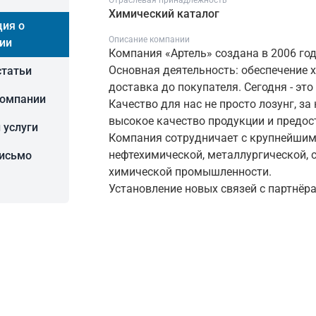
Отраслевая принадлежность
Химический каталог
ия о
Описание компании
ии
Компания «Артель» создана в 2006 год
Основная деятельность: обеспечение х
статьи
доставка до покупателя. Сегодня - э
компании
Качество для нас не просто лозунг, з
высокое качество продукции и предос
 услуги
Компания сотрудничает с крупнейши
нефтехимической, металлургической, с
письмо
химической промышленности.
Установление новых связей с партнёр