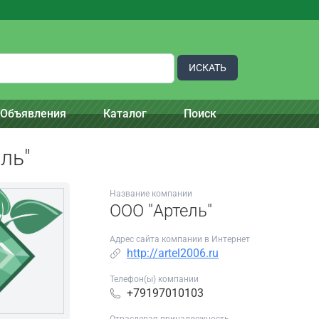
ИСКАТЬ
Объявления
Каталог
Поиск
ль"
Название компании
ООО "Артель"
Адрес сайта компании в Интернет
http://artel2006.ru
Телефон(ы) компании
+79197010103