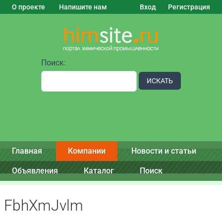
О проекте
Напишите нам
Вход
Регистрация
Поиск:
ИСКАТЬ
Главная
Компании
Новости и статьи
Объявления
Каталог
Поиск
FbhXmJvlm