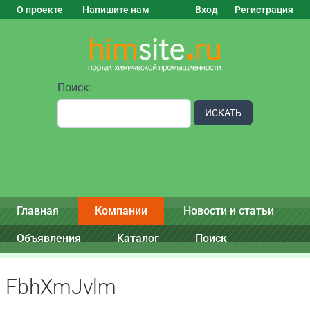
О проекте
Напишите нам
Вход
Регистрация
Поиск:
ИСКАТЬ
Главная
Компании
Новости и статьи
Объявления
Каталог
Поиск
FbhXmJvlm