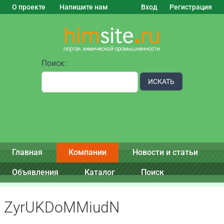
О проекте
Напишите нам
Вход
Регистрация
Поиск:
ИСКАТЬ
Главная
Компании
Новости и статьи
Объявления
Каталог
Поиск
ZyrUKDoMMiudN