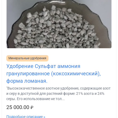
Минеральные удобрения
Удобрение Сульфат аммония
гранулированное (коксохимический),
форма ломаная.
"Высококачественное азотное удобрение, содержащее азот
и серу в доступной для растений форме: 21% азота и 24%
серы. Его использование не тол...
25 000.00
₽
Подробное описание »