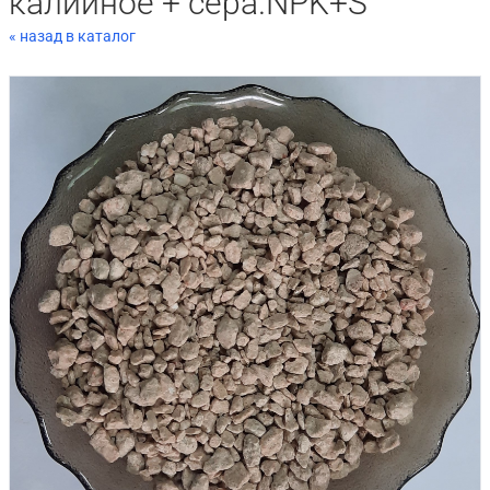
калийное + сера.NPK+S
« назад в каталог