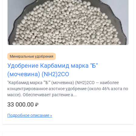
Минеральные удобрения
Удобрение Карбамид марка "Б"
(мочевина) (NH2)2CO
"Карбамид марка ""Б"" (мочевина) (NH2)2CO — наиболее
концентрированное азотное удобрение (около 46% азота по
массе). Обеспечивает растение а...
33 000.00
₽
Подробное описание »