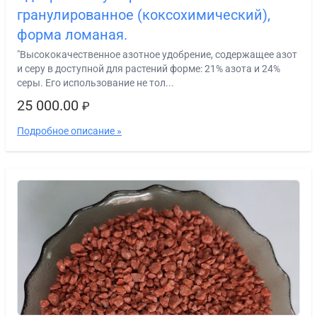
гранулированное (коксохимический),
форма ломаная.
"Высококачественное азотное удобрение, содержащее азот
и серу в доступной для растений форме: 21% азота и 24%
серы. Его использование не тол...
25 000.00
₽
Подробное описание »