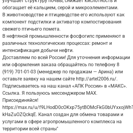
улучшает структуру почвы, снижает кислотность и
обогащает её кальцием, серой и микроэлементами.
В животноводстве и птицеводстве его используют как
компонент подстилки и активатор компостирования
свежего птичьего помета.
В нефтяной промышленности фосфогипс применяют в
различных технологических процессах: ремонт и
интенсификация добычи нефти.
Доставляем по всей России! Для уточнения информации
или оформления заказа обращайтесь по телефону 8
(919) 701-01-03 (менеджер по продажам — Арина) или
оставьте заявку на нашем сайте http://artel2006.ru/.
Подписываетесь на наш канал «АПК России» в «МАКС».
Ссылка. Я пользуюсь мессенджером MAX.
Присоединяйся!
https://max.ru/u/f9LHodD0cOKxp75ytBOMcFkG0bUYxxojWh
kHaZuOZQckqE. Канал создан для обмена товарами и
услугами в сфере агропромышленного комплекса на
территории всей страны"