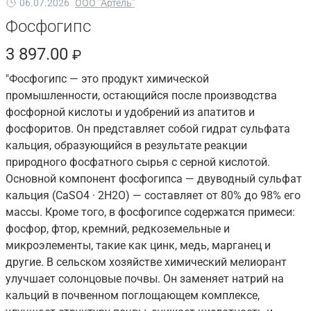
06.07.2026
ООО "Артель"
Фосфогипс
3 897.00
₽
"Фосфогипс — это продукт химической
промышленности, остающийся после производства
фосфорной кислоты и удобрений из апатитов и
фосфоритов. Он представляет собой гидрат сульфата
кальция, образующийся в результате реакции
природного фосфатного сырья с серной кислотой.
Основной компонент фосфогипса — двуводный сульфат
кальция (CaSO4 · 2H2O) — составляет от 80% до 98% его
массы. Кроме того, в фосфогипсе содержатся примеси:
фосфор, фтор, кремний, редкоземельные и
микроэлементы, такие как цинк, медь, марганец и
другие. В сельском хозяйстве химический мелиорант
улучшает солонцовые почвы. Он заменяет натрий на
кальций в почвенном поглощающем комплексе,