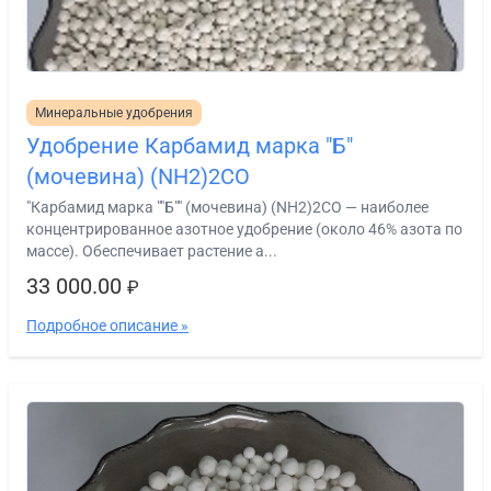
Минеральные удобрения
Удобрение Карбамид марка "Б"
(мочевина) (NH2)2CO
"Карбамид марка ""Б"" (мочевина) (NH2)2CO — наиболее
концентрированное азотное удобрение (около 46% азота по
массе). Обеспечивает растение а...
33 000.00
₽
Подробное описание »