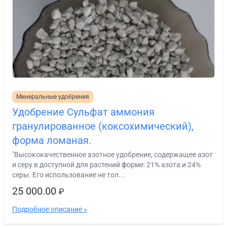
Минеральные удобрения
Удобрение Сульфат аммония
гранулированное (коксохимический),
форма ломаная.
"Высококачественное азотное удобрение, содержащее азот
и серу в доступной для растений форме: 21% азота и 24%
серы. Его использование не тол...
25 000.00
₽
Подробное описание »