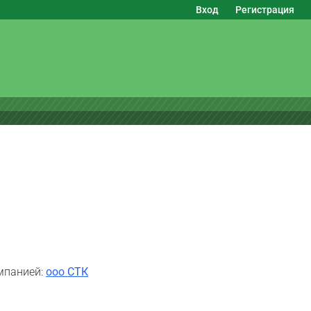
Вход
Регистрация
мпанией:
ооо СТК