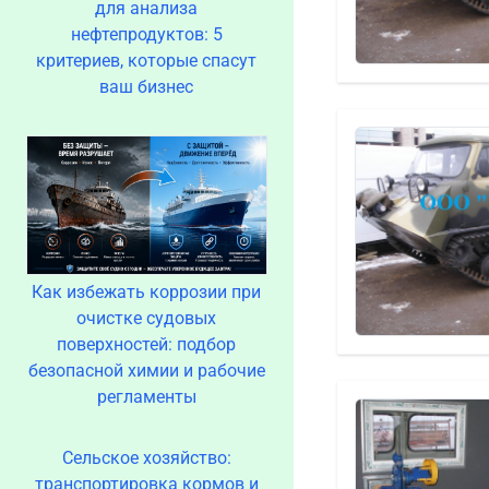
для анализа
нефтепродуктов: 5
критериев, которые спасут
ваш бизнес
Как избежать коррозии при
очистке судовых
поверхностей: подбор
безопасной химии и рабочие
регламенты
Сельское хозяйство:
транспортировка кормов и