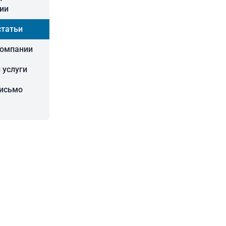
ии
статьи
компании
 услуги
письмо