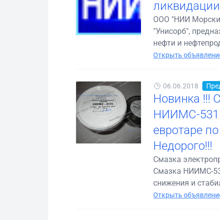
ликвидации
ООО "НИИ Морски
"Унисорб", предн
нефти и нефтепрод
Открыть объявление
06.06.2018
Пре
Новинка !!!
НИИМС-5315
евротаре по
Недорого!!!
Смазка электропр
Смазка НИИМС-53
снижения и стабил
Открыть объявление