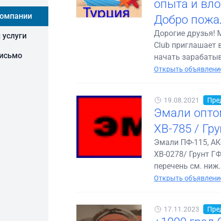
опыта и вло
компании
Добро пожа
Дорогие друзья! 
 услуги
Club приглашает 
письмо
начать зарабатыва
Открыть объявление
19.08.2021
Пре
Эмали оптом
ХВ-785 / Гру
Эмали ПФ-115, АК-
ХВ-0278/ Грунт ГФ
перечень см. ниж..
Открыть объявление
17.11.2023
Пре