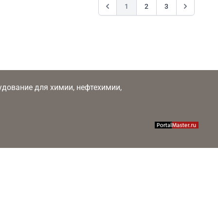
1
2
3
рудование для химии, нефтехимии,