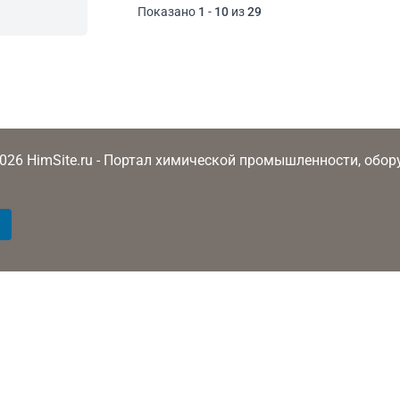
Показано
1
-
10
из
29
2026 HimSite.ru - Портал химической промышленности, обо