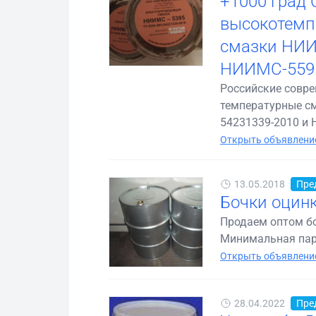
+1000 град 
высокотемп
смазки НИИ
НИИМС-5595
Российские совр
температурные см
54231339-2010 и Н
Открыть объявление
13.05.2018
Пре
Бочки оцинк
Продаем оптом боч
Минимальная парт
Открыть объявление
28.04.2022
Пре