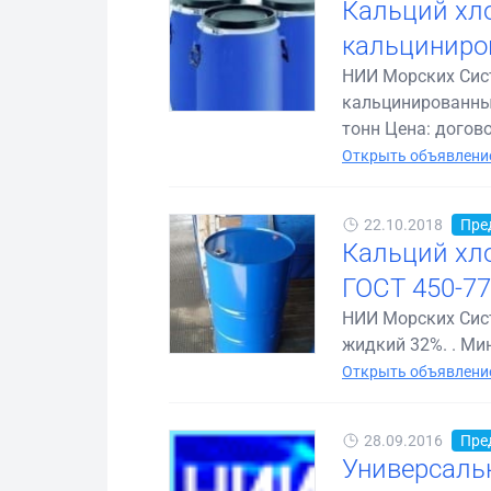
Кальций хл
кальциниро
НИИ Морских Сист
кальцинированный
тонн Цена: догово.
Открыть объявление
22.10.2018
Пре
Кальций хл
ГОСТ 450-7
НИИ Морских Сист
жидкий 32%. . Мин
Открыть объявление
28.09.2016
Пре
Универсальн