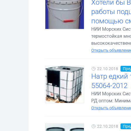
Хотели бы В
работы подш
помощью см
НИИ Морских Сист
термостойкая мно
высококачественн
Открыть объявление
22.10.2018
Пре
Натр едкий 
55064-2012
НИИ Морских Сист
РД оптом: Минима
Открыть объявление
22.10.2018
Пре