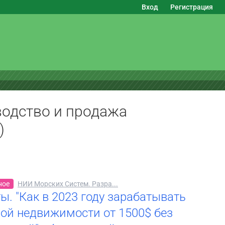
Вход
Регистрация
водство и продажа
)
ное
НИИ Морских Систем. Разра...
ы. "Как в 2023 году зарабатывать
ой недвижимости от 1500$ без