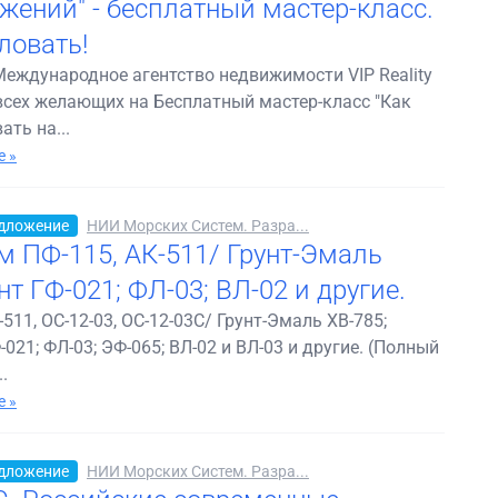
жений" - бесплатный мастер-класс.
ловать!
Международное агентство недвижимости VIP Reality
всех желающих на Бесплатный мастер-класс "Как
ть на...
 »
дложение
НИИ Морских Систем. Разра...
 ПФ-115, АК-511/ Грунт-Эмаль
нт ГФ-021; ФЛ-03; ВЛ-02 и другие.
511, ОС-12-03, ОС-12-03С/ Грунт-Эмаль ХВ-785;
-021; ФЛ-03; ЭФ-065; ВЛ-02 и ВЛ-03 и другие. (Полный
.
 »
дложение
НИИ Морских Систем. Разра...