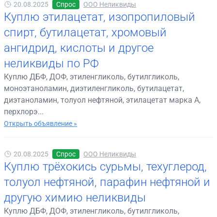
20.08.2025
Спрос
ООО Неликвиды
Куплю этилацетат, изопропиловый
спирт, бутилацетат, хромовый
ангидрид, кислоты и другое
неликвиды по РФ
Куплю ДБФ, ДОФ, этиленгликоль, бутилгликоль,
моноэтаноламин, диэтиленгликоль, бутилацетат,
диэтаноламин, толуол нефтяной, этилацетат марка А,
перхлорэ...
Открыть объявление »
20.08.2025
Спрос
ООО Неликвиды
Куплю трёхокись сурьмы, техуглерод,
толуол нефтяной, парафин нефтяной и
другую химию неликвиды
Куплю ДБФ, ДОФ, этиленгликоль, бутилгликоль,