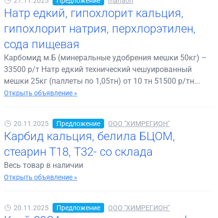
27.11.2025
Предложение
mahaon
Натр едкий, гипохлорит кальция,
гипохлорит натрия, перхлорэтилен,
сода пищевая
Карбомид м.Б (минеральные удобрения мешки 50кг) –
33500 р/т Натр едкий технический чешуированный
мешки 25кг (паллеты по 1,05тн) от 10 тн 51500 р/тн...
Открыть объявление »
20.11.2025
Предложение
ООО "ХИМРЕГИОН"
Карбид кальция, белила БЦОМ,
стеарин Т18, Т32- со склада
Весь товар в наличии
Открыть объявление »
20.11.2025
Предложение
ООО "ХИМРЕГИОН"