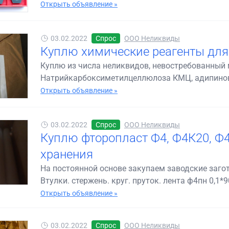
Открыть объявление »
03.02.2022
Спрос
ООО Неликвиды
Куплю химические реагенты для
Куплю из числа неликвидов, невостребованный 
Натрийкарбоксиметилцеллюлоза КМЦ, адипинова
Открыть объявление »
03.02.2022
Спрос
ООО Неликвиды
Куплю фторопласт Ф4, Ф4К20, Ф4
хранения
На постоянной основе закупаем заводские загот
Втулки. стержень. круг. пруток. лента ф4пн 0,1*90
Открыть объявление »
03.02.2022
Спрос
ООО Неликвиды