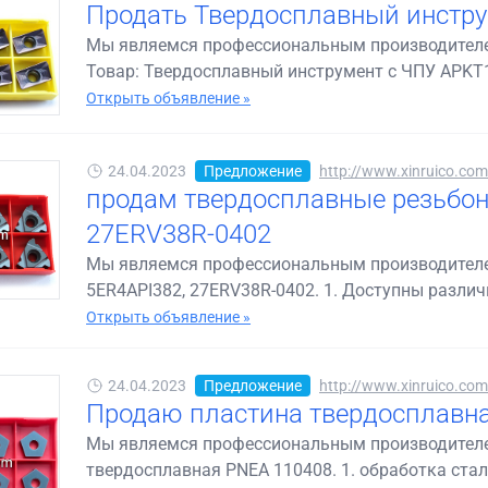
Продать Твердосплавный инстр
Мы являемся профессиональным производителе
Товар: Твердосплавный инструмент с ЧПУ APKT16
Открыть объявление »
24.04.2023
Предложение
http://www.xinruico.co
продам твердосплавные резьбон
27ERV38R-0402
Мы являемся профессиональным производителе
5ER4API382, 27ERV38R-0402. 1. Доступны различн
Открыть объявление »
24.04.2023
Предложение
http://www.xinruico.co
Продаю пластина твердосплавн
Мы являемся профессиональным производителем
твердосплавная PNEA 110408. 1. обработка стал