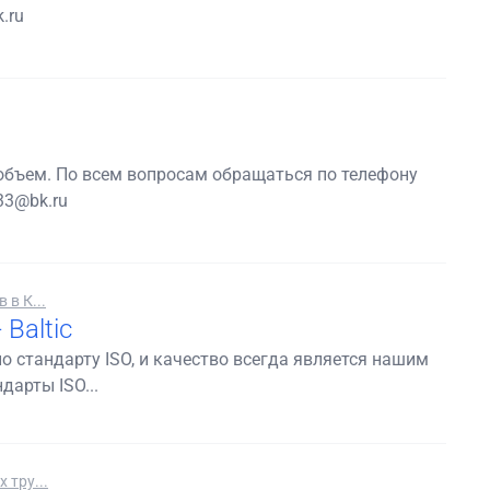
.ru
объем. По всем вопросам обращаться по телефону
33@bk.ru
в К...
Baltic
по стандарту ISO, и качество всегда является нашим
арты ISO...
 тру...