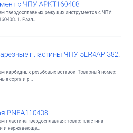
умент с ЧПУ APKT160408
м твердосплавных режущих инструментов с ЧПУ:
0408. 1. Разл...
m
арезные пластины ЧПУ 5ER4API382,
м карбидных резьбовых вставок: Товарный номер:
ые сорта и р...
m
ая PNEA110408
 пластина твердосплавная: товар: пластина
и и нержавеюще...