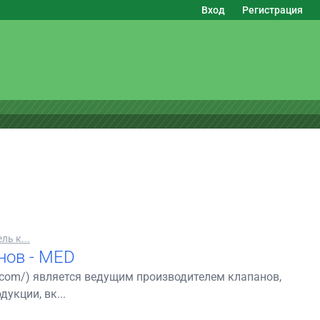
Вход
Регистрация
ь к...
нов - MED
lve.com/) является ведущим производителем клапанов,
кции, вк...