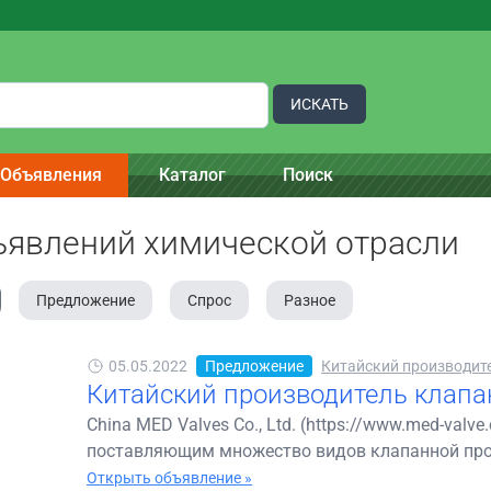
ИСКАТЬ
Объявления
Каталог
Поиск
ъявлений химической отрасли
Предложение
Спрос
Разное
05.05.2022
Предложение
Китайский производител
Китайский производитель клапа
China MED Valves Co., Ltd. (https://www.med-va
поставляющим множество видов клапанной проду
Открыть объявление »