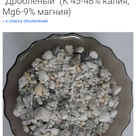
"Дроблёный" (К 45-48% калия,
Mg6-9% магния)
« к списку объявлений