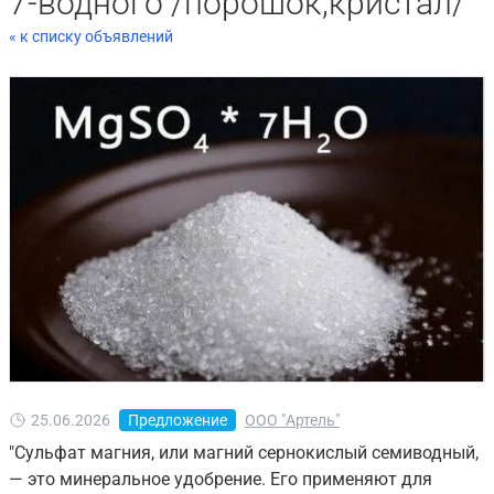
7-водного /порошок,кристал/
« к списку объявлений
25.06.2026
Предложение
ООО "Артель"
"Сульфат магния, или магний сернокислый семиводный,
— это минеральное удобрение. Его применяют для