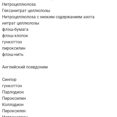
Нитроцеллюлоза
Гексанитрат целлюлозы
Нитроцеллюлоза с низким содержанием азота
нитрат целлюлозы
флэш-бумага
флэш-хлопок
гункоттон
пироксилин
флэш-нить
Английский псевдоним
Синпор
гункоттон
Парлодион
Пироксилин
Коллодион
Пироксилен