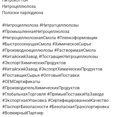
Нитрокоттон
Нитроцеллюлоза
Полоски парлодиона
#Нитроцеллюлоза #Нитратцеллюлозы
#ПромышленнаяНитроцеллюлоза
#НитроцеллюлознаяСмола #Пленкоформовщик
#БыстросохнущаяСмола #ХимическоеСырье
#Производноецеллюлозы #РастворимаяСмола
#КитайскийЗавод #ПоставщикНитроцеллюлозы
#ЭкспортХимическихПродуктов
#КитайскийЗавод #ЭкспортХимическихПродуктов
#ПоставщикСырья #ОптовыеПоставки
#OEMСертификаты
#ПроизводительХимическихПродуктов
#ГлобальнаяТорговля #ПрямыеПоставкиНаЗаводе
#ЭкспортнаяУпаковка #СертифицированноеКачество
#ПаспортБезопасности #БезопаснаяТранспортировка
#ВсемирныйПартнер