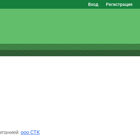
Вход
Регистрация
мпанией:
ооо СТК