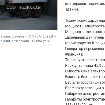
коттеджных поселков,
зданий.
Технические характер
Мощность электростан
Мощность электростан
нции (основная) 315 кВА (252 кВт);
Дизельный двигатель 
нции (резервная) 342 кВА (274
(производство Швеция
Генератор переменного
Франция);
Тип запуска электрос
Расход топлива 45.1 л
Ёмкость бака электро
Ёмкость бака электро
Вес электростанции о
Вес электростанции в
Габариты электростан
Габариты электроста
383x163x221 см;