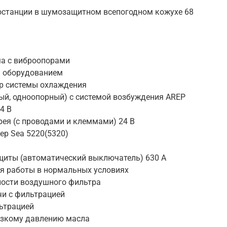
останции в шумозащитном всепогодном кожухе 68
ма с виброопорами
м оборудованием
р системы охлаждения
ый, одноопорный) с системой возбуждения AREP
4 В
ея (с проводами и клеммами) 24 В
ep Sea 5220(5320)
щиты (автоматический выключатель) 630 А
я работы в нормальных условиях
ности воздушного фильтра
чи с фильтрацией
ьтрацией
изкому давлению масла