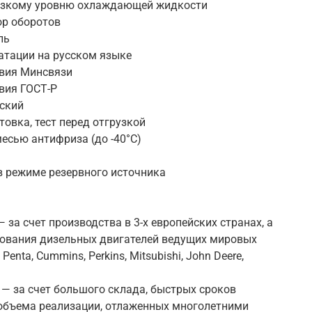
изкому уровню охлаждающей жидкости
ор оборотов
ль
атации на русском языке
твия Минсвязи
вия ГОСТ-Р
еский
овка, тест перед отгрузкой
есью антифриза (до -40°С)
 в режиме резервного источника
за счет производства в 3-х европейских странах, а
зования дизельных двигателей ведущих мировых
Penta, Cummins, Perkins, Mitsubishi, John Deere,
— за счет большого склада, быстрых сроков
 объема реализации, отлаженных многолетними