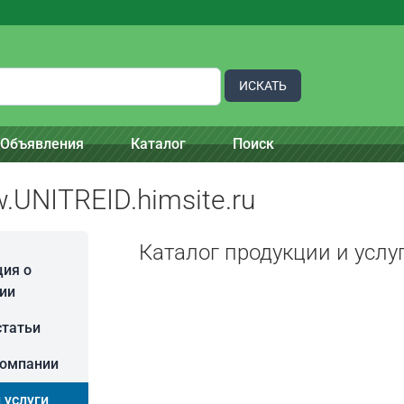
ИСКАТЬ
Объявления
Каталог
Поиск
w.UNITREID.himsite.ru
Каталог продукции и услу
ия о
ии
статьи
компании
 услуги