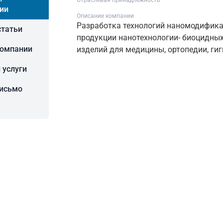
Отраслевая принадлежность
ии
Описание компании
Разработка технологий наномодифика
статьи
продукции нанотехнологии- биоцидных
компании
изделий для медицины, ортопедии, ги
 услуги
письмо