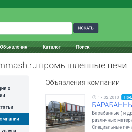
ИСКАТЬ
Объявления
Каталог
Поиск
mmash.ru промышленные печи
Объявления компании
ия о
ии
17.02.2010
Пре
БАРАБАННЫЕ
статьи
Барабанные ( и др
компании
различных матери
Специальные печи 
 услуги