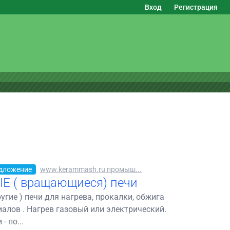
Вход
Регистрация
дложение
www.kerammash.ru промыш...
 ( вращающиеся) печи
угие ) печи для нагрева, прокалки, обжига
алов . Нагрев газовый или электрический.
- по...