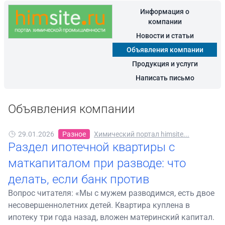
Информация о
компании
Новости и статьи
Объявления компании
Продукция и услуги
Написать письмо
Объявления компании
29.01.2026
Разное
Химический портал himsite...
Раздел ипотечной квартиры с
маткапиталом при разводе: что
делать, если банк против
Вопрос читателя: «Мы с мужем разводимся, есть двое
несовершеннолетних детей. Квартира куплена в
ипотеку три года назад, вложен материнский капитал.