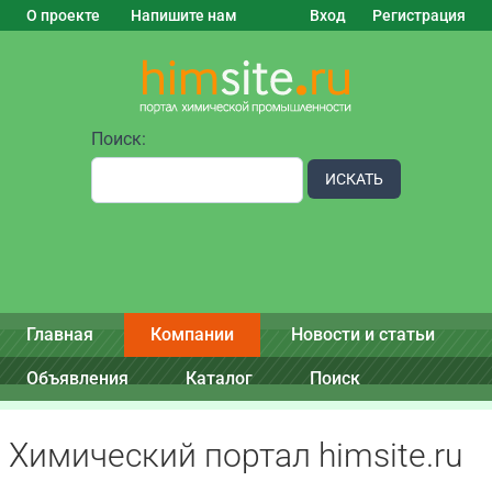
О проекте
Напишите нам
Вход
Регистрация
Поиск:
ИСКАТЬ
Главная
Компании
Новости и статьи
Объявления
Каталог
Поиск
Химический портал himsite.ru