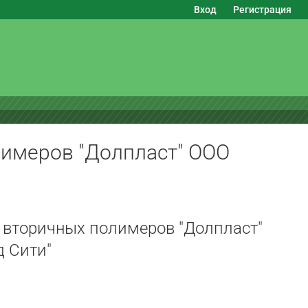
Вход
Регистрация
лимеров "Долпласт" ООО
 вторичных полимеров "Долпласт"
д Сити"