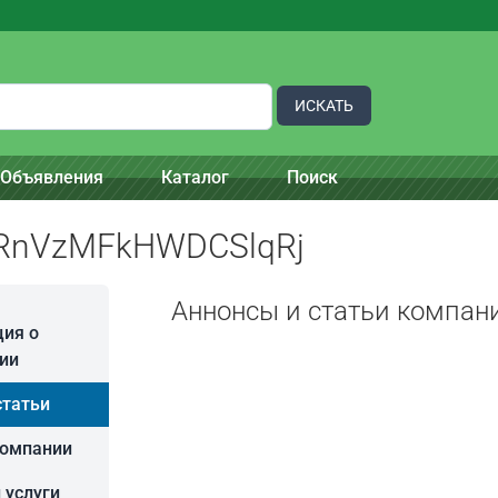
ИСКАТЬ
Объявления
Каталог
Поиск
RnVzMFkHWDCSlqRj
Аннонсы и статьи компан
ия о
ии
статьи
компании
 услуги