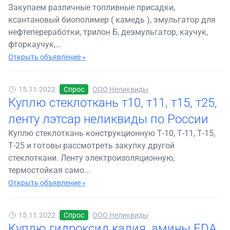
Закупаем различные топливные присадки,
ксантановый биополимер ( камедь ), эмульгатор для
нефтепереработки, трилон Б, деэмульгатор, каучук,
фторкаучук,...
Открыть объявление »
15.11.2022
Спрос
ООО Неликвиды
Куплю стеклоткань т10, т11, т15, т25,
ленту лэтсар неликвиды по России
Куплю стеклоткань конструкционную Т-10, Т-11, Т-15,
Т-25 и готовы рассмотреть закупку другой
стеклоткани. Ленту электроизоляционную,
термостойкая само...
Открыть объявление »
15.11.2022
Спрос
ООО Неликвиды
Куплю гидроксид калия, амины EDA,