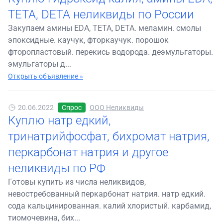
TETA, DETA неликвиды по России
Закупаем амины EDA, TETA, DETA. меламин. смолы
эпоксидные. каучук, фторкаучук. порошок
фторопластовый. перекись водорода. деэмульгаторы.
эмульгаторы д...
Открыть объявление »
20.06.2022
Спрос
ООО Неликвиды
Куплю натр едкий,
тринатрийфосфат, бихромат натрия,
перкарбонат натрия и другое
неликвиды по РФ
Готовы купить из числа неликвидов,
невостребованный перкарбонат натрия. натр едкий.
сода кальцинированная. калий хлористый. карбамид,
тиомочевина, бих...