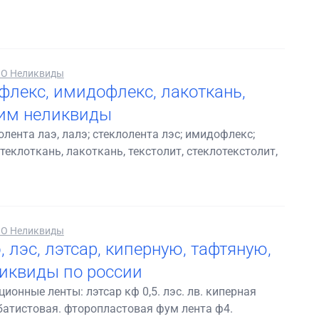
О Неликвиды
флекс, имидофлекс, лакоткань,
пим неликвиды
болента лаэ, лалэ; стеклолента лэс; имидофлекс;
теклоткань, лакоткань, текстолит, стеклотекстолит,
О Неликвиды
, лэс, лэтсар, киперную, тафтяную,
еликвиды по россии
ионные ленты: лэтсар кф 0,5. лэс. лв. киперная
 батистовая. фторопластовая фум лента ф4.