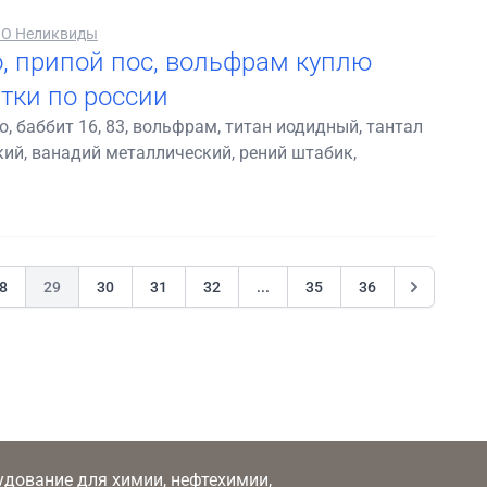
О Неликвиды
о, припой пос, вольфрам куплю
тки по россии
о, баббит 16, 83, вольфрам, титан иодидный, тантал
кий, ванадий металлический, рений штабик,
8
29
30
31
32
...
35
36
рудование для химии, нефтехимии,