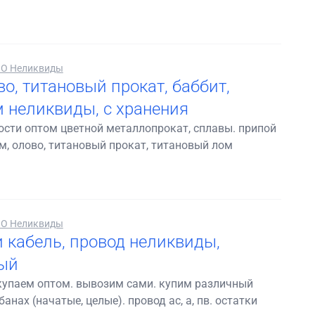
О Неликвиды
во, титановый прокат, баббит,
 неликвиды, с хранения
ости оптом цветной металлопрокат, сплавы. припой
ам, олово, титановый прокат, титановый лом
О Неликвиды
 кабель, провод неликвиды,
ый
акупаем оптом. вывозим сами. купим различный
анах (начатые, целые). провод ас, а, пв. остатки