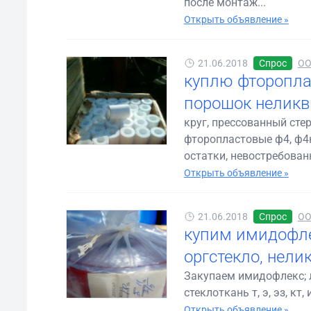
после монтаж...
Открыть объявление »
21.06.2018
Спрос
ОО
куплю фтороплас
порошок неликв
круг, прессованный сте
фторопластовые ф4, ф4к
остатки, невостребованн
Открыть объявление »
21.06.2018
Спрос
ОО
купим имидофлек
оргстекло, нели
Закупаем имидофлекс; ле
стеклоткань т, э, эз, кт,
Открыть объявление »