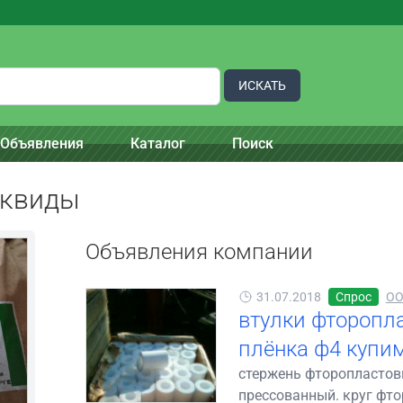
ИСКАТЬ
Объявления
Каталог
Поиск
иквиды
Объявления компании
31.07.2018
Спрос
ОО
втулки фторопла
плёнка ф4 купи
стержень фторопластовы
прессованный. круг фто