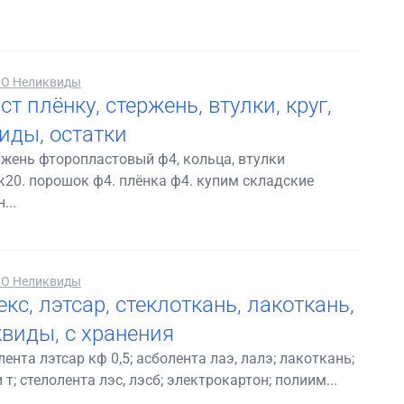
О Неликвиды
т плёнку, стержень, втулки, круг,
иды, остатки
ржень фторопластовый ф4, кольца, втулки
20. порошок ф4. плёнка ф4. купим складские
...
О Неликвиды
с, лэтсар, стеклоткань, лакоткань,
квиды, с хранения
нта лэтсар кф 0,5; асболента лаэ, лалэ; лакоткань;
 и т; стелолента лэс, лэсб; электрокартон; полиим...