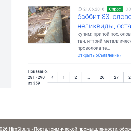
21.06.2018
Спрос
ОО
баббит 83, олов
неликвиды, оста
купим: припой пос, олов
твч, иттрий металличес
проволока те...
Открыть объявление »
Показано
281
-
290
1
2
...
26
27
2
из
359
2026 HimSite.ru - Портал химической промышленности, обо