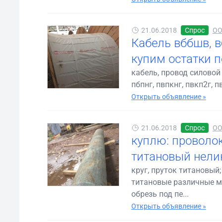
21.06.2018
Спрос
ОО
Кабель вббшв, вбв
купим остатки п
кабель, провод силовой сб
пбпнг, пвпкнг, пвкп2г, п
Открыть объявление »
21.06.2018
Спрос
ОО
куплю: проволок
титановый нели
круг, пруток титановый
титановые различные ма
обрезь под пе...
Открыть объявление »