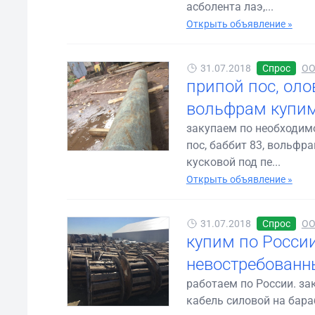
асболента лаэ,...
Открыть объявление »
31.07.2018
Спрос
ОО
припой пос, оло
вольфрам купим
закупаем по необходим
пос, баббит 83, вольфр
кусковой под пе...
Открыть объявление »
31.07.2018
Спрос
ОО
купим по России
невостребованн
работаем по России. з
кабель силовой на бараб