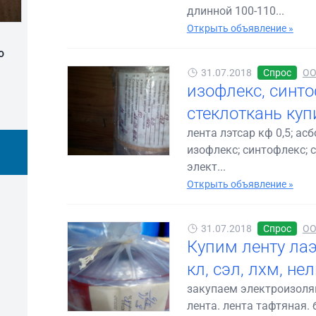
длинной 100-110...
Открыть объявление »
о
31.07.2018
Спрос
ОО
изофлекс, синто
стеклоткань ку
лента лэтсар кф 0,5; ас
изофлекс; синтофлекс; с
элект...
Открыть объявление »
31.07.2018
Спрос
ОО
Купим ленту лаэ
кл, сэл, лхм, н
закупаем электроизоляц
лента. лента тафтяная.