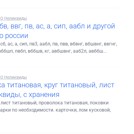
О Неликвиды
, ввг, пв, ас, а, сип, аабл и другой
о россии
, ас, а, сип, пв3, аабл, пв, пвв, вбвнг, вбшвнг, ввгнг,
вббшп, пвбп, вббшв, кг, авбшвнг, ааб2л, авббш...
О Неликвиды
а титановая, круг титановый, лист
квиды, с хранения
; лист титановый, проволока титановая, поковки
рки по необходимости. карточки, лом кусковой,