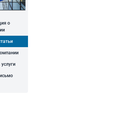
ия о
ии
статьи
компании
 услуги
письмо