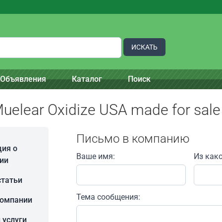
ИСКАТЬ
Объявления
Каталог
Поиск
uelear Oxidize USA made for sale
Письмо в компанию
ия о
Ваше имя:
Из как
ии
статьи
Тема сообщения:
компании
 услуги