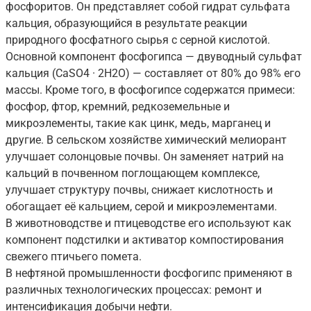
фосфоритов. Он представляет собой гидрат сульфата
кальция, образующийся в результате реакции
природного фосфатного сырья с серной кислотой.
Основной компонент фосфогипса — двуводный сульфат
кальция (CaSO4 · 2H2O) — составляет от 80% до 98% его
массы. Кроме того, в фосфогипсе содержатся примеси:
фосфор, фтор, кремний, редкоземельные и
микроэлементы, такие как цинк, медь, марганец и
другие. В сельском хозяйстве химический мелиорант
улучшает солонцовые почвы. Он заменяет натрий на
кальций в почвенном поглощающем комплексе,
улучшает структуру почвы, снижает кислотность и
обогащает её кальцием, серой и микроэлементами.
В животноводстве и птицеводстве его используют как
компонент подстилки и активатор компостирования
свежего птичьего помета.
В нефтяной промышленности фосфогипс применяют в
различных технологических процессах: ремонт и
интенсификация добычи нефти.