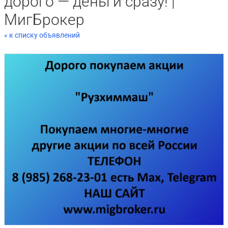
дорого — деньги сразу! |
МигБрокер
« к списку объявлений