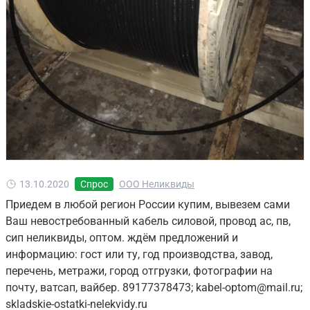
13.10.2020
Спрос
ООО Неликвиды
Приедем в любой регион России купим, вывезем сами
Ваш невостребованный кабель силовой, провод ас, пв,
сип неликвиды, оптом. ждём предложений и
информацию: гост или ту, год производства, завод,
перечень, метражи, город отгрузки, фотографии на
почту, ватсап, вайбер. 89177378473; kabel-optom@mail.ru;
skladskie-ostatki-nelekvidy.ru