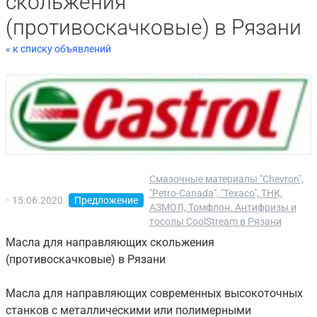
скольжения
(противоскачковые) в Рязани
« к списку объявлений
Смазочные материалы "Chevron",
"Petro-Canada", "Texaco", ТНК,
15.06.2020
Предложение
АЗМОЛ, Томфлон. Антифризы и
тосолы CoolStream в Рязани
Масла для направляющих скольжения
(противоскачковые) в Рязани
Масла для направляющих современных высокоточных
станков с металлическими или полимерными