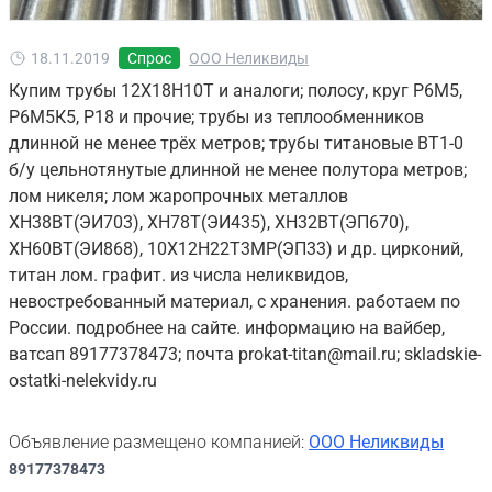
18.11.2019
Спрос
ООО Неликвиды
Купим трубы 12Х18Н10Т и аналоги; полосу, круг Р6М5,
Р6М5К5, Р18 и прочие; трубы из теплообменников
длинной не менее трёх метров; трубы титановые ВТ1-0
б/у цельнотянутые длинной не менее полутора метров;
лом никеля; лом жаропрочных металлов
ХН38ВТ(ЭИ703), ХН78Т(ЭИ435), ХН32ВТ(ЭП670),
ХН60ВТ(ЭИ868), 10Х12Н22Т3МР(ЭП33) и др. цирконий,
титан лом. графит. из числа неликвидов,
невостребованный материал, с хранения. работаем по
России. подробнее на сайте. информацию на вайбер,
ватсап 89177378473; почта prokat-titan@mail.ru; skladskie-
ostatki-nelekvidy.ru
Объявление размещено компанией:
ООО Неликвиды
89177378473