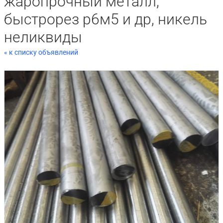
жаропрочный металл,
быстрорез р6м5 и др, никель
неликвиды
« к списку объявлений