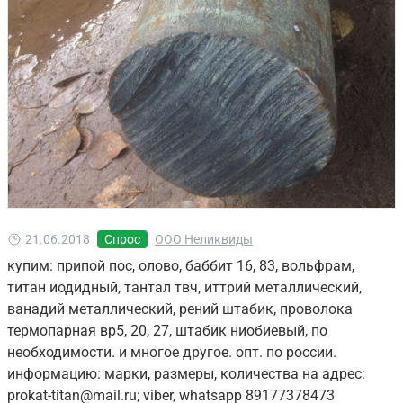
21.06.2018
Спрос
ООО Неликвиды
купим: припой пос, олово, баббит 16, 83, вольфрам,
титан иодидный, тантал твч, иттрий металлический,
ванадий металлический, рений штабик, проволока
термопарная вр5, 20, 27, штабик ниобиевый, по
необходимости. и многое другое. опт. по россии.
информацию: марки, размеры, количества на адрес:
prokat-titan@mail.ru; viber, whatsapp 89177378473