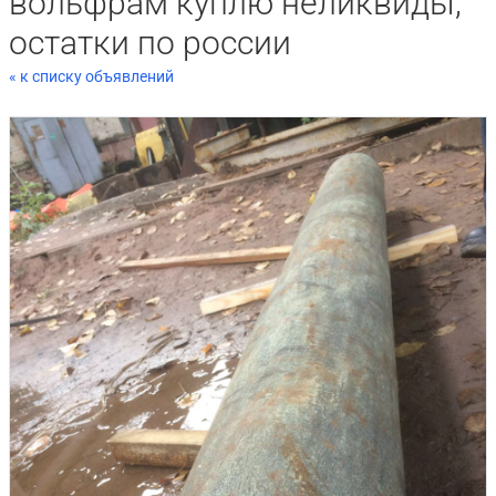
вольфрам куплю неликвиды,
остатки по россии
« к списку объявлений