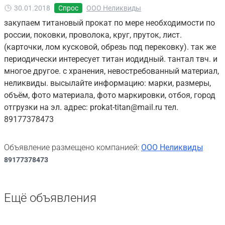
30.01.2018
Спрос
ООО Неликвиды
закупаем титановый прокат по мере необходимости по
россии, поковки, проволока, круг, пруток, лист.
(карточки, лом кусковой, обрезь под перековку). так же
периодически интересует титан иодидный. тантал твч. и
многое другое. с хранения, невостребованный материал,
неликвиды. высылайте информацию: марки, размеры,
объём, фото материала, фото маркировки, отбоя, город
отгрузки на эл. адрес: prokat-titan@mail.ru тел.
89177378473
Объявление размещено компанией:
ООО Неликвиды
89177378473
Ещё объявления