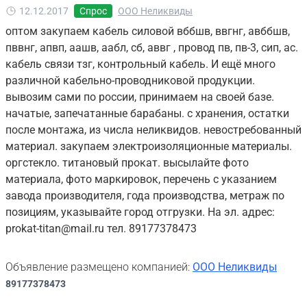
12.12.2017
Спрос
ООО Неликвиды
оптом закупаем кабель силовой вббшв, ввгнг, авббшв,
пввнг, апвп, аашв, аабл, сб, аввг , провод пв, пв-3, сип, ас.
кабель связи тзг, контрольный кабель. И ещё много
различной кабельно-проводниковой продукции.
вывозим сами по россии, принимаем на своей базе.
начатые, запечатанные барабаны. с хранения, остатки
после монтажа, из числа неликвидов. невостребованный
материал. закупаем электроизоляционные материалы.
оргстекло. титановый прокат. высылайте фото
материала, фото маркировок, перечень с указанием
завода производителя, года производства, метраж по
позициям, указывайте город отгрузки. На эл. адрес:
prokat-titan@mail.ru тел. 89177378473
Объявление размещено компанией:
ООО Неликвиды
89177378473