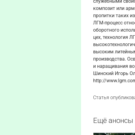
служебными свойс
композит или арм
пропитки таких из
ЛГМ-процесс относ
оборотного испол
цех, технология 
высокотехнологич
высоким литейным
производства. Ос
и наращивания во
Шинский Игорь Оле
http://www.lgm.co
Статья опубликов
Ещё анонсы 