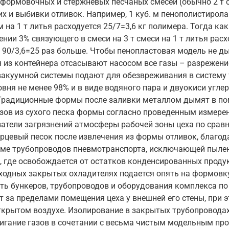
формовочных и стержневых песчаных смесей (обычно 2 т см
х и выбивки отливок. Например, 1 куб. м пенополистирола 
ом на 1 т литья расходуется 25/7=3,6 кг полимера. Тогда 
ении 3% связующего в смеси на 3 т смеси на 1 т литья рас
 90/3,6=25 раз больше. Чтобы пенопластовая модель не ды
я из контейнера отсасывают насосом все газы – разрежен
 вакуумной системы подают для обезвреживания в систему
овня не менее 98% и в виде водяного пара и двуокиси угл
Традиционные формы после заливки металлом дымят в пом
азов из сухого песка формы согласно проведенным измерен
затели загрязнений атмосферы рабочей зоны цеха по срав
цевый песок после извлечения из формы отливок, благода
еме трубопроводов пневмотранспорта, исключающей пыление
, где освобождается от остатков конденсированных продук
ходных закрытых охладителях подается опять на формовку
ть бункеров, трубопроводов и оборудования комплекса п
за пределами помещения цеха у внешней его стены, при эт
ткрытом воздухе. Изолирование в закрытых трубопроводах
гание газов в сочетании с весьма чистым модельным про