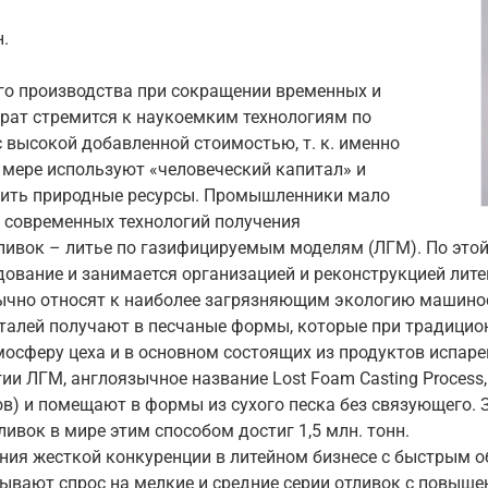
н.
го производства при сокращении временных и
рат стремится к наукоемким технологиям по
 высокой добавленной стоимостью, т. к. именно
 мере используют «человеческий капитал» и
нить природные ресурсы. Промышленники мало
з современных технологий получения
ливок – литье по газифицируемым моделям (ЛГМ). По этой
дование и занимается организацией и реконструкцией лите
ычно относят к наиболее загрязняющим экологию машино
талей получают в песчаные формы, которые при традицио
осферу цеха и в основном состоящих из продуктов испар
гии ЛГМ, англоязычное название Lost Foam Casting Process
в) и помещают в формы из сухого песка без связующего. З
ивок в мире этим способом достиг 1,5 млн. тонн.
ия жесткой конкуренции в литейном бизнесе с быстрым о
ывают спрос на мелкие и средние серии отливок с повыше