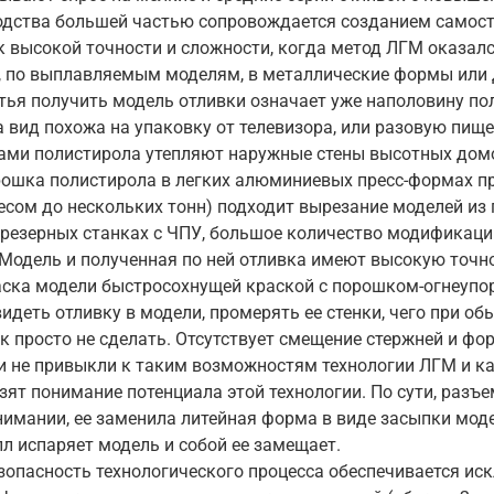
одства большей частью сопровождается созданием самост
к высокой точности и сложности, когда метод ЛГМ оказалс
 по выплавляемым моделям, в металлические формы или д
итья получить модель отливки означает уже наполовину по
а вид похожа на упаковку от телевизора, или разовую пи
тами полистирола утепляют наружные стены высотных домо
рошка полистирола в легких алюминиевых пресс-формах при
есом до нескольких тонн) подходит вырезание моделей из 
фрезерных станках с ЧПУ, большое количество модификаци
 Модель и полученная по ней отливка имеют высокую точн
аска модели быстросохнущей краской с порошком-огнеупо
идеть отливку в модели, промерять ее стенки, чего при о
 просто не сделать. Отсутствует смещение стержней и фор
 не привыкли к таким возможностям технологии ЛГМ и кач
зят понимание потенциала этой технологии. По сути, разъ
имании, ее заменила литейная форма в виде засыпки модел
л испаряет модель и собой ее замещает.
зопасность технологического процесса обеспечивается ис