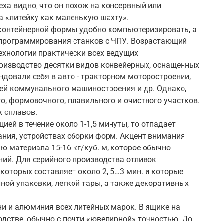
ха видно, что он похож на консервный или
а «литейку как маленькую шахту».
 контейнерной формы удобно компьютеризировать, а
 программирования станков с ЧПУ. Возрастающий
технологии практически всех ведущих
оизводство десятки видов конвейерных, оснащенных
довали себя в авто - тракторном моторостроении,
лей коммунального машиностроения и др. Однако,
, формовочного, плавильного и очистного участков.
 сплавов.
ией в течение около 1-1,5 минуты, то отпадает
ния, устройствах сборки форм. Акцент внимания
ю материала 15-16 кг/куб. м, которое обычно
ний. Для серийного производства отливок
оторых составляет около 2, 5…3 мин. и которые
ной упаковки, легкой тары, а также декоративных
ни и алюминия всех литейных марок. В ящике на
водстве, обычно с почти «ювелирной» точностью. До