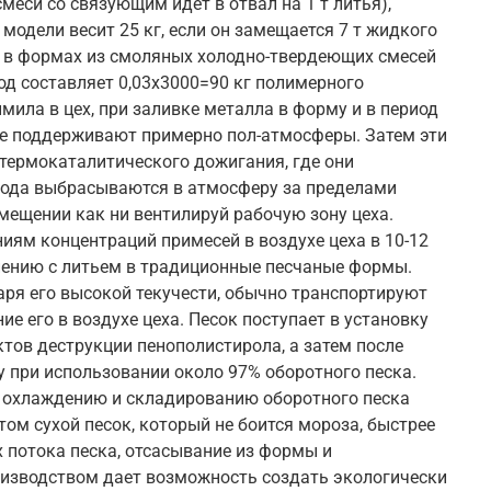
еси со связующим идет в отвал на 1 т литья),
модели весит 25 кг, если он замещается 7 т жидкого
как в формах из смоляных холодно-твердеющих смесей
ход составляет 0,03х3000=90 кг полимерного
мила в цех, при заливке металла в форму и в период
ие поддерживают примерно пол-атмосферы. Затем эти
 термокаталитического дожигания, где они
ерода выбрасываются в атмосферу за пределами
ещении как ни вентилируй рабочую зону цеха.
иям концентраций примесей в воздухе цеха в 10-12
нению с литьем в традиционные песчаные формы.
ря его высокой текучести, обычно транспортируют
 его в воздухе цеха. Песок поступает в установку
тов деструкции пенополистирола, а затем после
 при использовании около 97% оборотного песка.
о охлаждению и складированию оборотного песка
ом сухой песок, который не боится мороза, быстрее
 потока песка, отсасывание из формы и
изводством дает возможность создать экологически