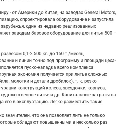
ру - от Америки до Китая, на заводах General Motors,
ализацию, спроектировала оборудование и запустила
о зарубежья, один из недавно реализованных
авляет заводам базовое оборудование для литья 500 –
звесом 0,1-2 500 кг. до 150 т /месяц,
вание и линии точно под программу и площади цеха-
полняется пуско-наладка всего комплекса
 крупная экономия получается при литье сложных
ла, молотки и детали дробилок), т. к. резко
урации конструкций колеса, звездочки, корпуса,
 художественное литье и др. Капитальные затраты на
да его в эксплуатацию. Легко разместить такие
 значителен, что она позволяет лить не только
 которые обладают повышенными в несколько раз