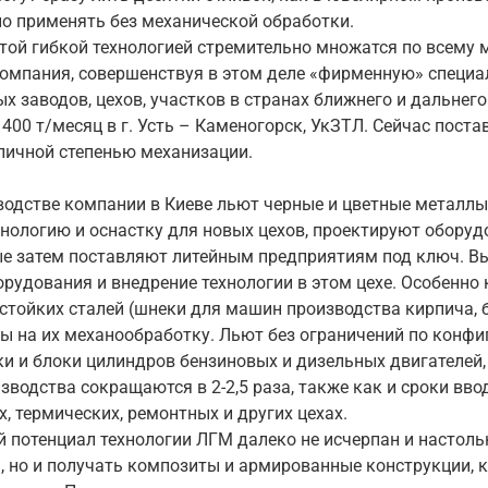
о применять без механической обработки.
этой гибкой технологией стремительно множатся по всему ми
. Компания, совершенствуя в этом деле «фирменную» специ
х заводов, цехов, участков в странах ближнего и дальнег
 400 т/месяц в г. Усть – Каменогорск, УкЗТЛ. Сейчас пост
зличной степенью механизации.
одстве компании в Киеве льют черные и цветные металлы ра
нологию и оснастку для новых цехов, проектируют оборудо
ые затем поставляют литейным предприятиям под ключ. Вы
орудования и внедрение технологии в этом цехе. Особенно
стойких сталей (шнеки для машин производства кирпича, би
 на их механообработку. Льют без ограничений по конфиг
ки и блоки цилиндров бензиновых и дизельных двигателей,
водства сокращаются в 2-2,5 раза, также как и сроки вво
х, термических, ремонтных и других цехах.
потенциал технологии ЛГМ далеко не исчерпан и настолько
, но и получать композиты и армированные конструкции,