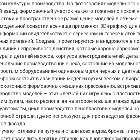
кой культуры производства. На фотографиях модельного це
 завод, формовочный участок на фото тоже мало похож н
потоки и пространственное размещение моделей в объеме
 модельной оснастки все чаще применяют 3D-графику для
нформации свидетельствует о серьезном интересе к этой 
ых компаний. Созданы, проектируются и внедряются в пр
 линий непрерывного действия, которые хорошо зарекомен
уры и деталей насосов, корпусов электродвигателей, дета
ебольшие производственные цеха, состоящие из модельного
ростым оборудованием одинаковым для черных и цветных
 форм состоит в засыпании моделей сухим песком с вибрац
сокоточных формовочных машинах прессования, встряхива
зводство моделей – этих «легчайших игрушек» с плотность
им рукам, часто располагая на втором и выше этажах зда
уавтоматы, цикл производства пенопластовых моделей на к
очной отрасли, где их используют для производства фасон
тов фасада.
чают отливки из чугуна и стали всех видов, бронзы, лату
могут сразу лить десятки отливок, как в ювелирном произ