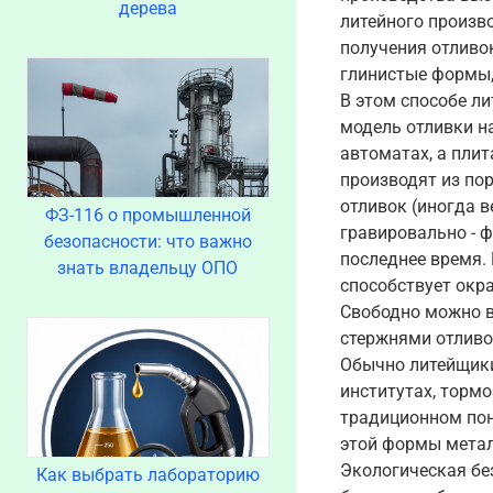
дерева
литейного произв
получения отливо
глинистые формы,
В этом способе л
модель отливки н
автоматах, а пли
производят из по
отливок (иногда в
ФЗ-116 о промышленной
гравировально - 
безопасности: что важно
последнее время.
знать владельцу ОПО
способствует окр
Свободно можно в
стержнями отливок
Обычно литейщики
институтах, тормо
традиционном пон
этой формы метал
Экологическая бе
Как выбрать лабораторию