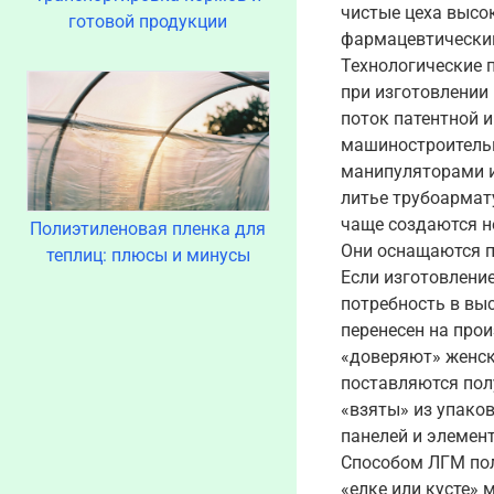
чистые цеха высо
готовой продукции
фармацевтический
Технологические 
при изготовлении
поток патентной и
машиностроительн
манипуляторами и
литье трубоармат
чаще создаются н
Полиэтиленовая пленка для
Они оснащаются п
теплиц: плюсы и минусы
Если изготовление
потребность в вы
перенесен на прои
«доверяют» женск
поставляются пол
«взяты» из упаков
панелей и элемен
Способом ЛГМ полу
«елке или кусте» 