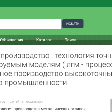
ИСКАТЬ
Объявления
Каталог
Поиск
производство : технология точн
уемым моделям ( лгм - процесс
ное производство высокоточны
 в промышленности
 групп литейная компания
ология производства металлических отливок