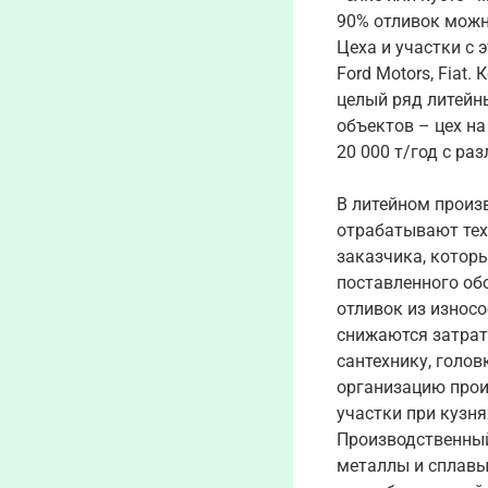
90% отливок можн
Цеха и участки с 
Ford Motors, Fiat
целый ряд литейны
объектов – цех на
20 000 т/год с ра
В литейном произв
отрабатывают тех
заказчика, котор
поставленного об
отливок из износо
снижаются затраты
сантехнику, голов
организацию произ
участки при кузня
Производственный 
металлы и сплавы