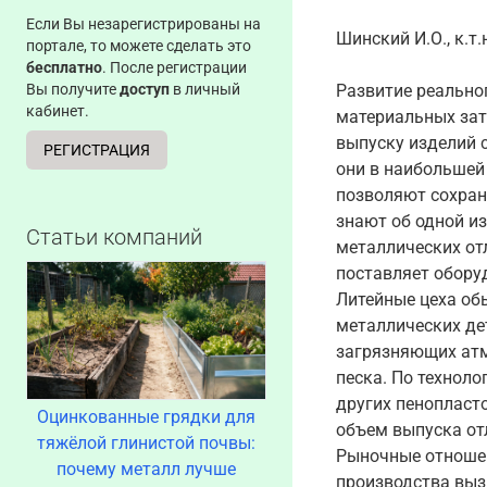
Если Вы незарегистрированы на
Шинский И.О., к.т.
портале, то можете сделать это
бесплатно
. После регистрации
Вы получите
доступ
в личный
Развитие реально
кабинет.
материальных зат
выпуску изделий с
РЕГИСТРАЦИЯ
они в наибольшей
позволяют сохра
знают об одной и
Статьи компаний
металлических от
поставляет обору
Литейные цеха об
металлических де
загрязняющих атм
песка. По техноло
других пенопласто
Оцинкованные грядки для
объем выпуска отл
тяжёлой глинистой почвы:
Рыночные отношен
почему металл лучше
производства выз