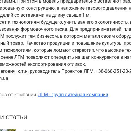
твами. При этом в модель предварительно вставляют ра
ированную конструкцию, а наложение газового давления 
делий со вставками на длину свыше 1 м.
ят к технологиям будущего, учитывая его экологичность,
ьзования формовочного песка. Для предпринимателей, пл
ЛГМ послужит тем бизнесом, в котором металл своим обору
ный товар. Качество продукции и повышение культуры про
 технологиям, которые ломают стереотип, что высокие те
воение ЛГМ позволяют опередить на шаг конкурентов в н
зможностей экспортирования отливок.
гович, к.т.н. руководитель Проектов ЛГМ, +38-068-251-20-23
m.ua
ана от компании:
ЛГМ - групп литейная компания
и статьи