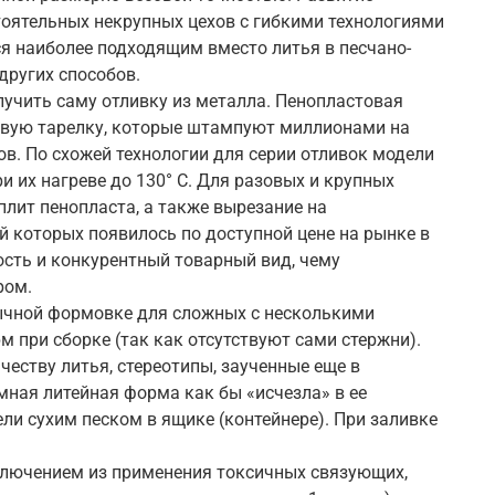
оятельных некрупных цехов с гибкими технологиями
я наиболее подходящим вместо литья в песчано-
ругих способов.
лучить саму отливку из металла. Пенопластовая
щевую тарелку, которые штампуют миллионами на
в. По схожей технологии для серии отливок модели
 их нагреве до 130° С. Для разовых и крупных
плит пенопласта, а также вырезание на
й которых появилось по доступной цене на рынке в
ость и конкурентный товарный вид, чему
ром.
бычной формовке для сложных с несколькими
м при сборке (так как отсутствуют сами стержни).
еству литья, стереотипы, заученные еще в
емная литейная форма как бы «исчезла» в ее
и сухим песком в ящике (контейнере). При заливке
ключением из применения токсичных связующих,