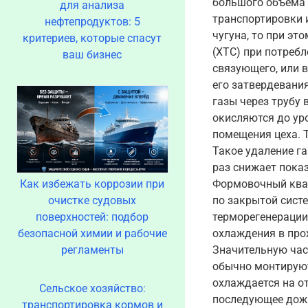
большого объема 
для анализа
транспортировки и
нефтепродуктов: 5
чугуна, то при эт
критериев, которые спасут
(ХТС) при потребл
ваш бизнес
связующего, или в
его затвердевани
газы через трубу
окисляются до ур
помещения цеха. 
Такое удаление г
раз снижает пока
Как избежать коррозии при
Формовочный квар
очистке судовых
по закрытой сист
поверхностей: подбор
терморегенерации
безопасной химии и рабочие
охлаждения в про
регламенты
Значительную час
обычно монтируют 
охлаждается на о
Сельское хозяйство:
последующее дожи
транспортировка кормов и