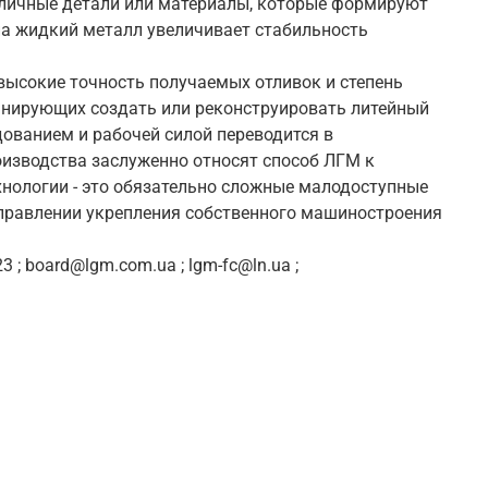
зличные детали или материалы, которые формируют
на жидкий металл увеличивает стабильность
 высокие точность получаемых отливок и степень
анирующих создать или реконструировать литейный
дованием и рабочей силой переводится в
изводства заслуженно относят способ ЛГМ к
хнологии - это обязательно сложные малодоступные
аправлении укрепления собственного машиностроения
 ; board@lgm.com.ua ; lgm-fc@ln.ua ;