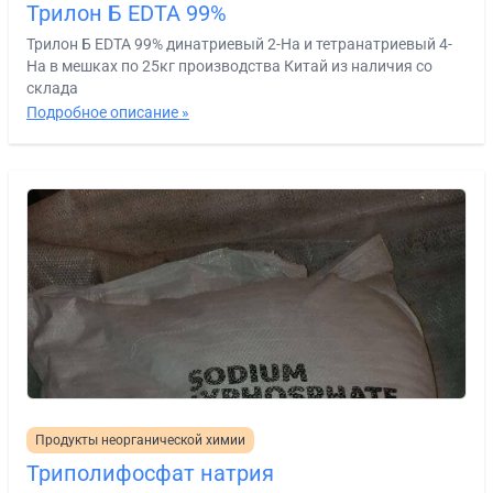
Трилон Б EDTA 99%
Трилон Б EDTA 99% динатриевый 2-На и тетранатриевый 4-
На в мешках по 25кг производства Китай из наличия со
склада
Подробное описание »
Продукты неорганической химии
Триполифосфат натрия